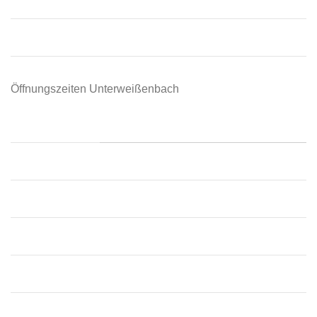
Sonntag:
Geschlossen
Öffnungszeiten Unterweißenbach
📍 Unterweißenbach
Montag:
09:00 – 12:00
Dienstag:
09:00 – 12:00
Mittwoch:
09:00 – 12:00
Donnerstag:
09:00 – 12:00, 13:30 – 18:00
Freitag:
09:00 – 12:00, 13:30 – 18:00