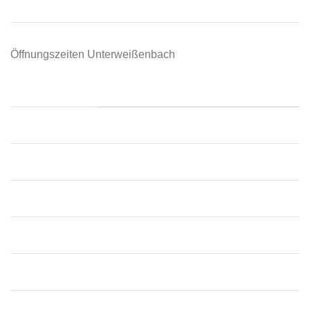
Sonntag:
Geschlossen
Öffnungszeiten Unterweißenbach
📍 Unterweißenbach
Montag:
09:00 – 12:00
Dienstag:
09:00 – 12:00
Mittwoch:
09:00 – 12:00
Donnerstag:
09:00 – 12:00, 13:30 – 18:00
Freitag:
09:00 – 12:00, 13:30 – 18:00
Samstag:
09:00 – 12:00