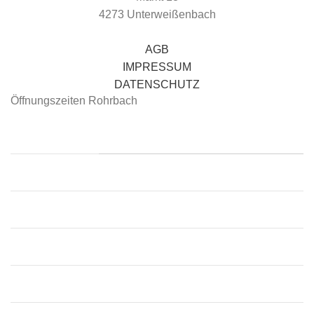
4273 Unterweißenbach
AGB
IMPRESSUM
DATENSCHUTZ
Öffnungszeiten Rohrbach
📍 Rohrbach
Montag:
09:00 – 12:30, 13:30 – 18:00
Dienstag:
09:00 – 12:30, 13:30 – 18:00
Mittwoch:
09:00 – 12:30, 13:30 – 18:00
Donnerstag:
09:00 – 12:30, 13:30 – 18:00