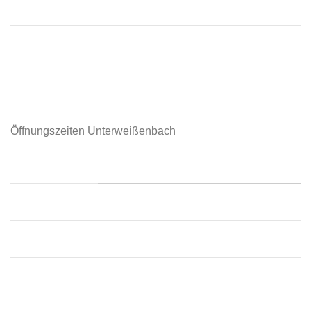
Freitag:
09:00 – 12:30, 13:30 – 18:00
Samstag:
09:00 – 13:00
Sonntag:
Geschlossen
Öffnungszeiten Unterweißenbach
📍 Unterweißenbach
Montag:
09:00 – 12:00
Dienstag:
09:00 – 12:00
Mittwoch:
09:00 – 12:00