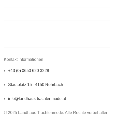
Donnerstag:
09:00 – 12:00, 13:30 – 18:00
Freitag:
09:00 – 12:00, 13:30 – 18:00
Samstag:
09:00 – 12:00
Sonntag:
Geschlossen
Kontakt Informationen
+43 (0) 0650 620 3228
Stadtplatz 15 - 4150 Rohrbach
info@landhaus-trachtenmode.at
© 2025 Landhaus Trachtenmode. Alle Rechte vorbehalten